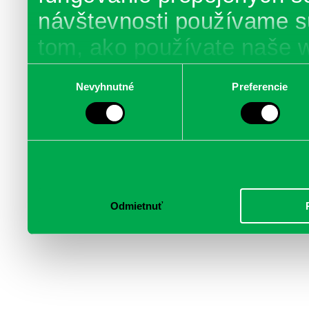
návštevnosti používame s
tom, ako používate naše 
poskytujeme aj našim part
Výber
Nevyhnutné
Preferencie
súhlasu
médií, inzercie a analýzy.
informácie skombinovať s 
poskytli, alebo ktoré od vá
služby.
Odmietnuť