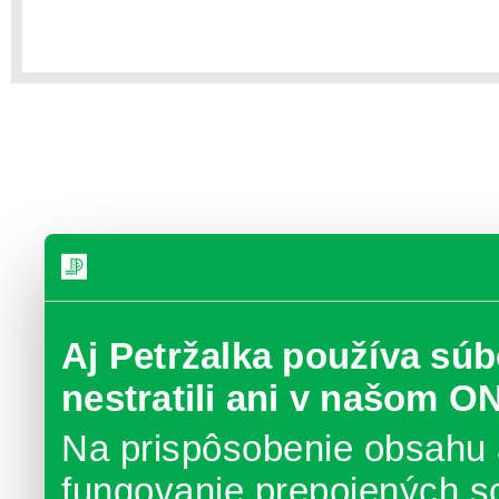
Aj Petržalka používa súb
nestratili ani v našom O
Na prispôsobenie obsahu 
fungovanie prepojených s