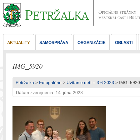
Oficiálne stránky
mestskej časti Brat
AKTUALITY
SAMOSPRÁVA
ORGANIZÁCIE
OBLASTI
IMG_5920
Petržalka
>
Fotogalérie
>
Uvítanie detí – 3.6.2023
> IMG_5920
Dátum zverejnenia: 14. júna 2023