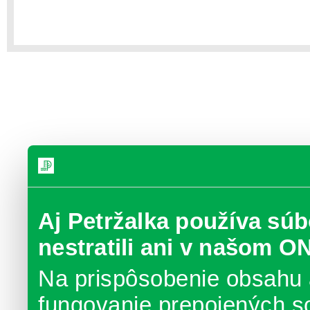
Aj Petržalka používa súb
nestratili ani v našom O
Na prispôsobenie obsahu 
fungovanie prepojených s