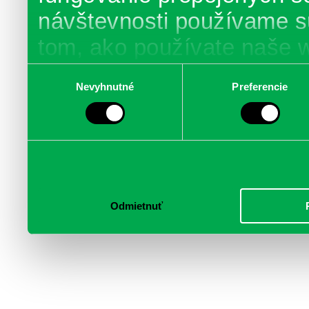
návštevnosti používame s
tom, ako používate naše 
poskytujeme aj našim part
Výber
Nevyhnutné
Preferencie
súhlasu
médií, inzercie a analýzy.
informácie skombinovať s 
poskytli, alebo ktoré od vá
služby.
Odmietnuť