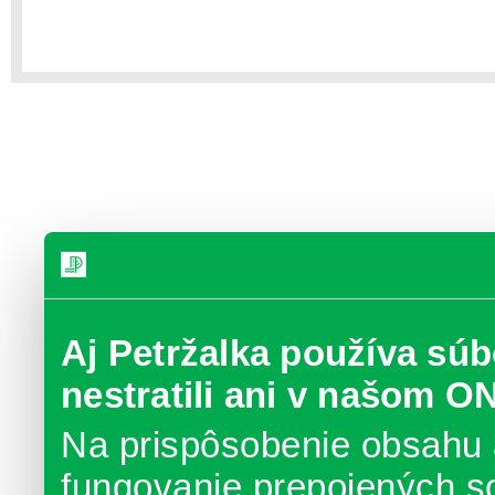
Aj Petržalka používa súb
nestratili ani v našom O
Na prispôsobenie obsahu 
fungovanie prepojených s