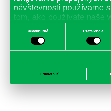
návštevnosti používame s
tom, ako používate naše 
poskytujeme aj našim part
Výber
Nevyhnutné
Preferencie
súhlasu
médií, inzercie a analýzy.
informácie skombinovať s 
poskytli, alebo ktoré od vá
služby.
Odmietnuť