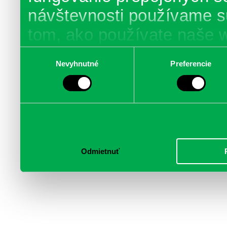
návštevnosti používame s
tom, ako používate naše 
poskytujeme aj našim part
Výber
Nevyhnutné
Preferencie
súhlasu
médií, inzercie a analýzy.
informácie skombinovať s 
poskytli, alebo ktoré od vá
služby.
Odmietnuť