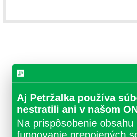
Aj Petržalka používa súb
nestratili ani v našom O
Na prispôsobenie obsahu 
fungovanie prepojených s