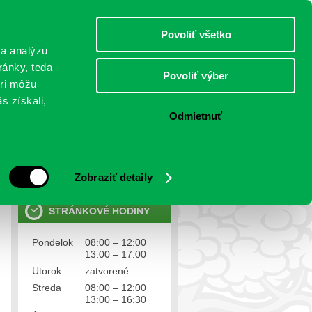
piatok 7.august 2026
Meniny má Štefánia
Select Language
▼
Povoliť všetko
TO
 a analýzu
ránky, teda
Povoliť výber
eri môžu
NTAKTY
VOĽBY
s získali,
Odmietnuť
OSOBNÉ ÚDAJE
Ochrana osobných údajov
Zobraziť detaily
STRÁNKOVÉ HODINY
Pondelok
08:00 – 12:00
13:00 – 17:00
Utorok
zatvorené
Streda
08:00 – 12:00
13:00 – 16:30