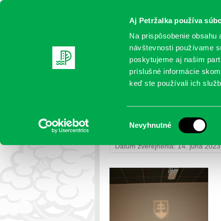
Aj Petržalka používa súbo
Na prispôsobenie obsahu a
návštevnosti používame sú
poskytujeme aj našim partn
AKTUALITY
SAMOSPRÁVA
OR
príslušné informácie skomb
keď ste používali ich služb
IMG_5924
Výber
Nevyhnutné
Petržalka
>
Fotogalérie
>
Uvítanie
súhlasu
Dátum zverejnenia: 14. júna 2023