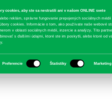
Oficiálne stránky
ry cookies, aby ste sa nestratili ani v našom ONLINE svete
mestskej časti Bratislava-Petržalka
PETRŽALSKÉ KON
lebo reklám, správne fungovanie prepojených sociálnych médií
bory cookies. Informácie o tom, ako používate naše webové st
erom v oblasti sociálnych médií, inzercie a analýzy. Títo partn
GANIZÁCIE
OBLASTI
NOVINY
MAPY
TLAČIVÁ
KO
inovať s ďalšími údajmi, ktoré ste im poskytli, alebo ktoré od vá
y.
Preferencie
Štatistiky
Marketing
 detí – 3.6.2023
> IMG_5924