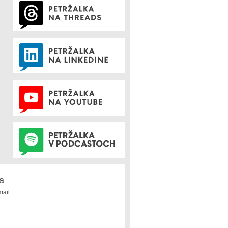
a
ail.