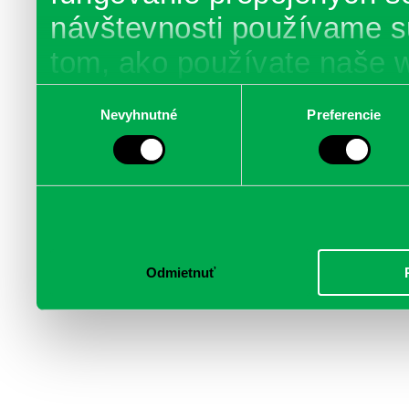
návštevnosti používame s
tom, ako používate naše 
poskytujeme aj našim part
Výber
Nevyhnutné
Preferencie
súhlasu
médií, inzercie a analýzy.
informácie skombinovať s 
poskytli, alebo ktoré od vá
služby.
Odmietnuť