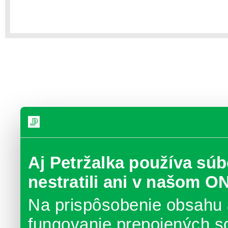
Aj Petržalka používa súb
nestratili ani v našom O
Na prispôsobenie obsahu 
fungovanie prepojených s