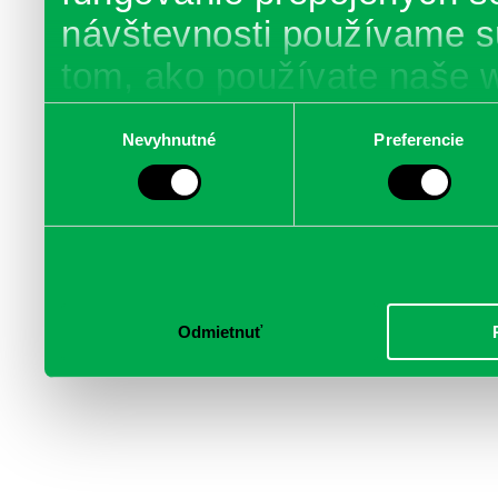
návštevnosti používame s
tom, ako používate naše 
poskytujeme aj našim part
Výber
Nevyhnutné
Preferencie
súhlasu
médií, inzercie a analýzy.
informácie skombinovať s 
poskytli, alebo ktoré od vá
služby.
Odmietnuť