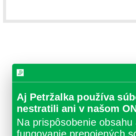
Aj Petržalka používa súb
nestratili ani v našom O
Na prispôsobenie obsahu 
fungovanie prepojených s