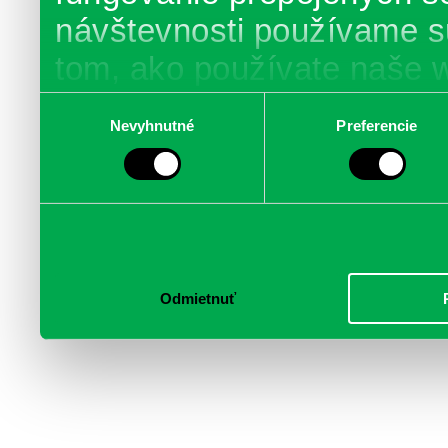
návštevnosti používame s
tom, ako používate naše 
poskytujeme aj našim part
Výber
Nevyhnutné
Preferencie
súhlasu
médií, inzercie a analýzy.
informácie skombinovať s 
poskytli, alebo ktoré od vá
služby.
Odmietnuť