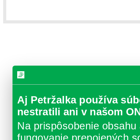
Aj Petržalka používa súb
nestratili ani v našom O
Na prispôsobenie obsahu 
fungovanie prepojených s