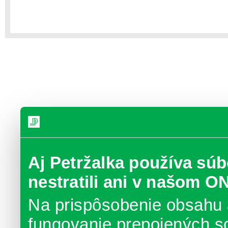
Aj Petržalka používa súb
nestratili ani v našom O
Na prispôsobenie obsahu 
fungovanie prepojených s