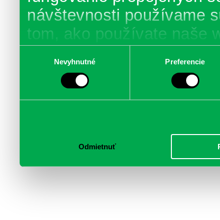
návštevnosti používame s
tom, ako používate naše 
poskytujeme aj našim part
Výber
Nevyhnutné
Preferencie
súhlasu
médií, inzercie a analýzy.
informácie skombinovať s 
poskytli, alebo ktoré od vá
služby.
Odmietnuť