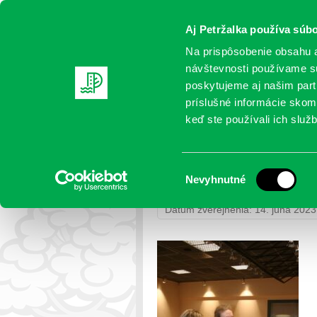
Aj Petržalka používa súbo
Na prispôsobenie obsahu a
návštevnosti používame sú
poskytujeme aj našim partn
AKTUALITY
SAMOSPRÁVA
OR
príslušné informácie skomb
keď ste používali ich služb
IMG_5999
Výber
Nevyhnutné
Petržalka
>
Fotogalérie
>
Uvítanie
súhlasu
Dátum zverejnenia: 14. júna 2023