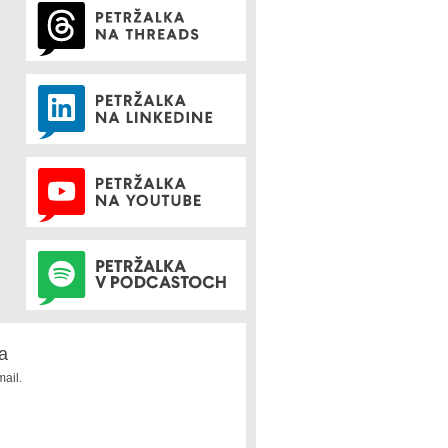
a
ail.