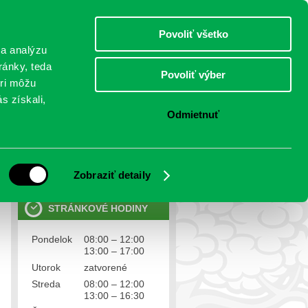
štvrtok 6.august 2026
Meniny má Jozefína
Select Language
▼
Povoliť všetko
TO
 a analýzu
ránky, teda
Povoliť výber
eri môžu
NTAKTY
VOĽBY
s získali,
Odmietnuť
OSOBNÉ ÚDAJE
Ochrana osobných údajov
Zobraziť detaily
STRÁNKOVÉ HODINY
Pondelok
08:00 – 12:00
13:00 – 17:00
Utorok
zatvorené
Streda
08:00 – 12:00
13:00 – 16:30