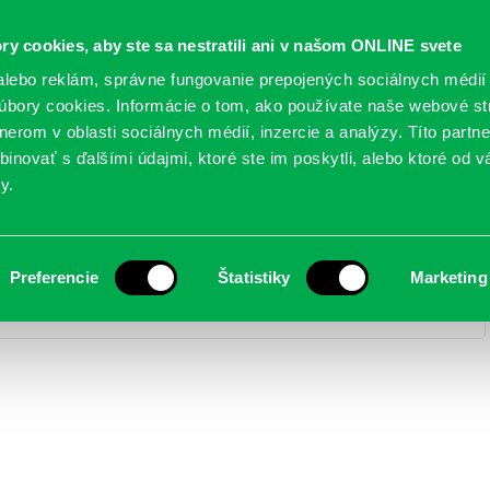
Oficiálne stránky
ry cookies, aby ste sa nestratili ani v našom ONLINE svete
mestskej časti Bratislava-Petržalka
PETRŽALSKÉ KON
lebo reklám, správne fungovanie prepojených sociálnych médií
bory cookies. Informácie o tom, ako používate naše webové st
erom v oblasti sociálnych médií, inzercie a analýzy. Títo partn
GANIZÁCIE
OBLASTI
NOVINY
MAPY
TLAČIVÁ
KO
inovať s ďalšími údajmi, ktoré ste im poskytli, alebo ktoré od vá
y.
Preferencie
Štatistiky
Marketing
 detí – 3.6.2023
> IMG_5999