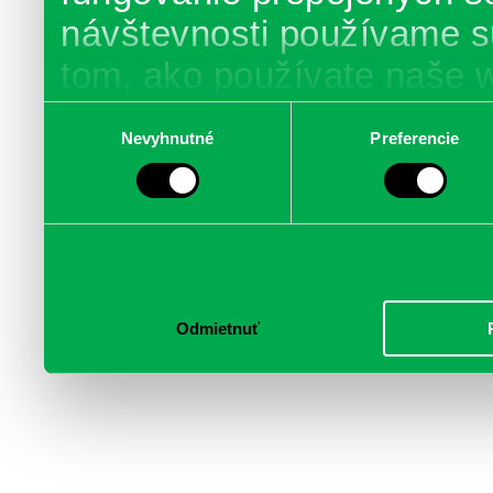
návštevnosti používame s
tom, ako používate naše 
poskytujeme aj našim part
Výber
Nevyhnutné
Preferencie
súhlasu
médií, inzercie a analýzy.
informácie skombinovať s 
poskytli, alebo ktoré od vá
služby.
Odmietnuť