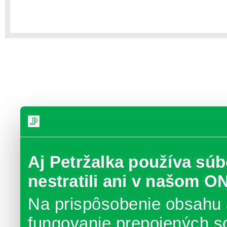
Aj Petržalka používa súb
nestratili ani v našom O
Na prispôsobenie obsahu 
fungovanie prepojených s