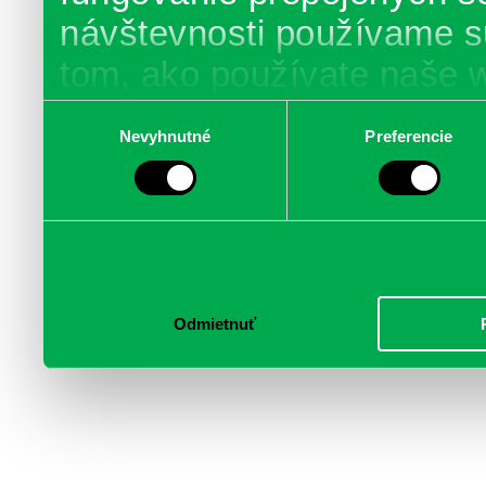
návštevnosti používame s
tom, ako používate naše 
poskytujeme aj našim part
Výber
Nevyhnutné
Preferencie
súhlasu
médií, inzercie a analýzy.
informácie skombinovať s 
poskytli, alebo ktoré od vá
služby.
Odmietnuť