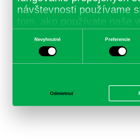
návštevnosti používame s
tom, ako používate naše 
poskytujeme aj našim part
Výber
Nevyhnutné
Preferencie
súhlasu
médií, inzercie a analýzy.
informácie skombinovať s 
poskytli, alebo ktoré od vá
služby.
Odmietnuť