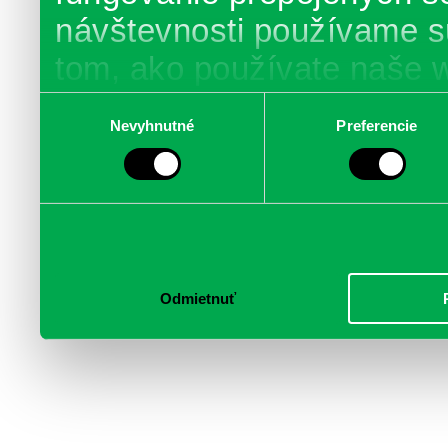
návštevnosti používame s
tom, ako používate naše 
poskytujeme aj našim part
Výber
Nevyhnutné
Preferencie
súhlasu
médií, inzercie a analýzy.
informácie skombinovať s 
poskytli, alebo ktoré od vá
služby.
Odmietnuť