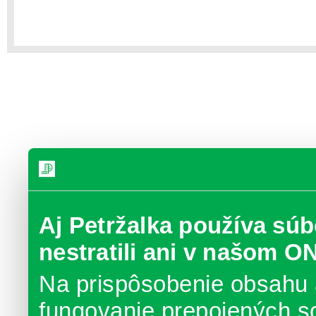
Aj Petržalka používa súb
nestratili ani v našom O
Na prispôsobenie obsahu 
fungovanie prepojených s