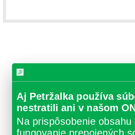
Aj Petržalka používa súb
nestratili ani v našom O
Na prispôsobenie obsahu 
fungovanie prepojených s