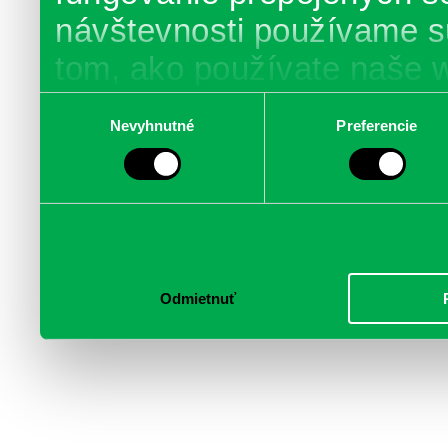
návštevnosti používame s
tom, ako používate naše 
poskytujeme aj našim part
Výber
Nevyhnutné
Preferencie
súhlasu
médií, inzercie a analýzy.
informácie skombinovať s 
poskytli, alebo ktoré od vá
služby.
Odmietnuť