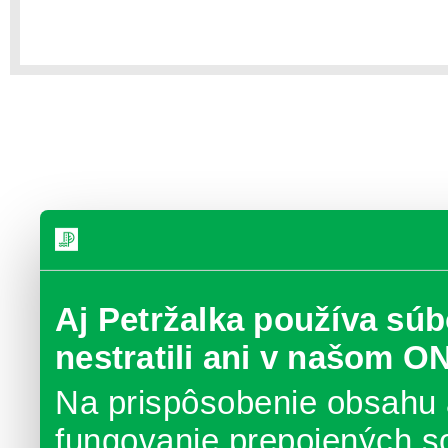
Aj Petržalka používa súb
nestratili ani v našom O
Na prispôsobenie obsahu 
fungovanie prepojených s