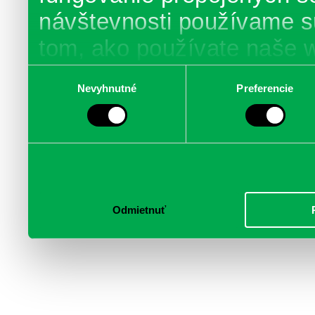
návštevnosti používame s
tom, ako používate naše 
poskytujeme aj našim part
Výber
Nevyhnutné
Preferencie
súhlasu
médií, inzercie a analýzy.
informácie skombinovať s 
poskytli, alebo ktoré od vá
služby.
Odmietnuť