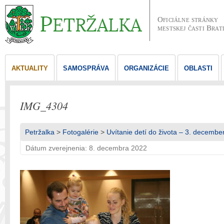
Oficiálne stránky
mestskej časti Brat
AKTUALITY
SAMOSPRÁVA
ORGANIZÁCIE
OBLASTI
IMG_4304
Petržalka
>
Fotogalérie
>
Uvítanie detí do života – 3. decembe
Dátum zverejnenia: 8. decembra 2022