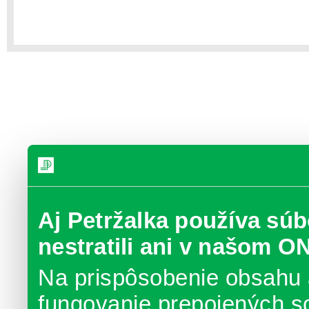
Aj Petržalka používa súb
nestratili ani v našom O
Na prispôsobenie obsahu 
fungovanie prepojených s