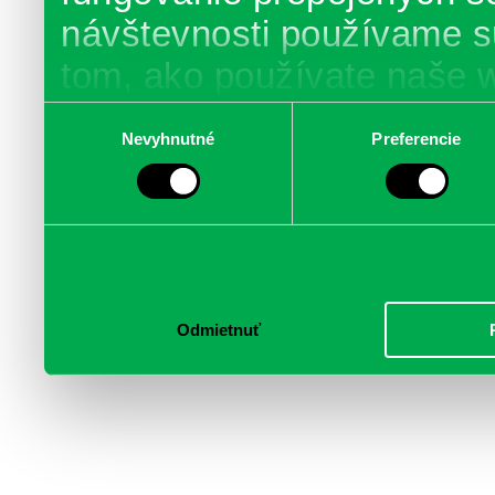
návštevnosti používame s
tom, ako používate naše 
poskytujeme aj našim part
Výber
Nevyhnutné
Preferencie
súhlasu
médií, inzercie a analýzy.
informácie skombinovať s 
poskytli, alebo ktoré od vá
služby.
Odmietnuť