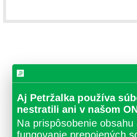
Aj Petržalka používa súb
nestratili ani v našom O
Na prispôsobenie obsahu 
fungovanie prepojených s