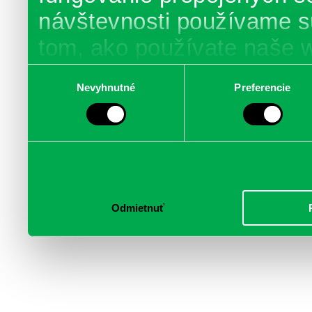
návštevnosti používame s
tom, ako používate naše 
poskytujeme aj našim part
Výber
Nevyhnutné
Preferencie
súhlasu
médií, inzercie a analýzy.
informácie skombinovať s 
poskytli, alebo ktoré od vá
služby.
Odmietnuť