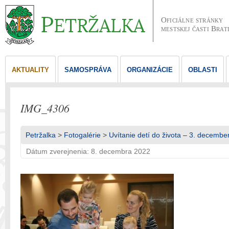
Oficiálne stránky
mestskej časti Brat
AKTUALITY
SAMOSPRÁVA
ORGANIZÁCIE
OBLASTI
IMG_4306
Petržalka
>
Fotogalérie
>
Uvítanie detí do života – 3. decembe
Dátum zverejnenia: 8. decembra 2022