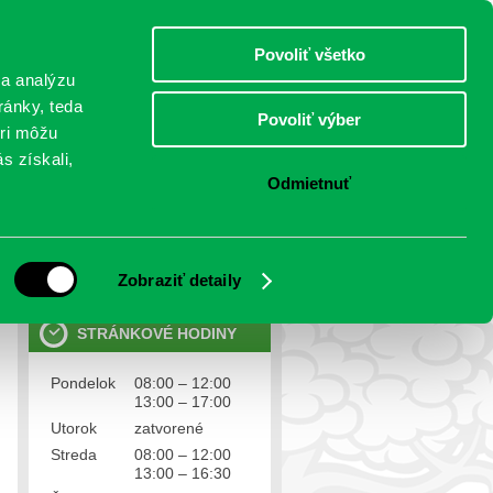
nedeľa 9.august 2026
Meniny má Ľubomíra
Select Language
▼
Povoliť všetko
TO
 a analýzu
ránky, teda
Povoliť výber
eri môžu
NTAKTY
VOĽBY
s získali,
Odmietnuť
OSOBNÉ ÚDAJE
Ochrana osobných údajov
Zobraziť detaily
STRÁNKOVÉ HODINY
Pondelok
08:00 – 12:00
13:00 – 17:00
Utorok
zatvorené
Streda
08:00 – 12:00
13:00 – 16:30