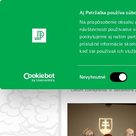
Aj Petržalka používa súbo
Na prispôsobenie obsahu a
návštevnosti používame sú
poskytujeme aj našim partn
AKTUALITY
SAMOSPRÁVA
OR
príslušné informácie skomb
keď ste používali ich služb
IMG_4404
Výber
Nevyhnutné
Petržalka
>
Fotogalérie
>
Uvítanie
súhlasu
Dátum zverejnenia: 8. decembra