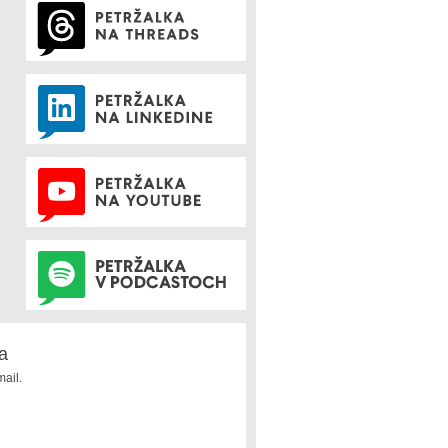
a
ail.