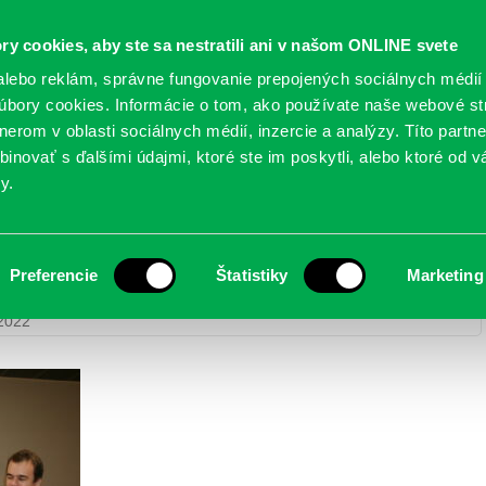
Oficiálne stránky
ry cookies, aby ste sa nestratili ani v našom ONLINE svete
mestskej časti Bratislava-Petržalka
PETRŽALSKÉ KON
lebo reklám, správne fungovanie prepojených sociálnych médií
bory cookies. Informácie o tom, ako používate naše webové st
erom v oblasti sociálnych médií, inzercie a analýzy. Títo partn
GANIZÁCIE
OBLASTI
NOVINY
MAPY
TLAČIVÁ
KO
inovať s ďalšími údajmi, ktoré ste im poskytli, alebo ktoré od vá
y.
Preferencie
Štatistiky
Marketing
 detí do života – 3. december 2022
> IMG_4404
 2022