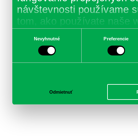
návštevnosti používame s
tom, ako používate naše 
poskytujeme aj našim part
Výber
Nevyhnutné
Preferencie
súhlasu
médií, inzercie a analýzy.
informácie skombinovať s 
poskytli, alebo ktoré od vá
služby.
Odmietnuť