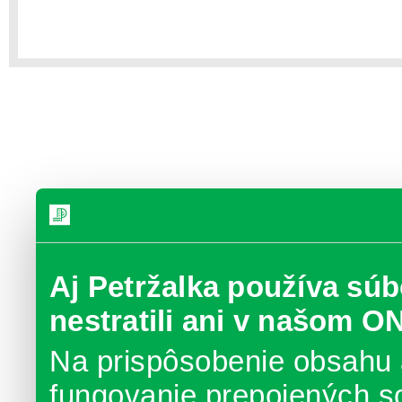
Aj Petržalka používa súb
nestratili ani v našom O
Na prispôsobenie obsahu 
fungovanie prepojených s