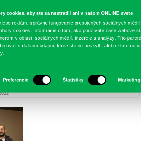
Oficiálne stránky
ry cookies, aby ste sa nestratili ani v našom ONLINE svete
mestskej časti Bratislava-Petržalka
PETRŽALSKÉ KON
lebo reklám, správne fungovanie prepojených sociálnych médií
bory cookies. Informácie o tom, ako používate naše webové st
erom v oblasti sociálnych médií, inzercie a analýzy. Títo partn
GANIZÁCIE
OBLASTI
NOVINY
MAPY
TLAČIVÁ
KO
inovať s ďalšími údajmi, ktoré ste im poskytli, alebo ktoré od vá
y.
Preferencie
Štatistiky
Marketing
 detí do života – 3. december 2022
> IMG_4419
 2022