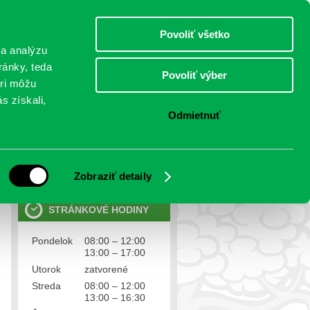
piatok 7.august 2026
Meniny má Štefánia
Select Language
▼
Povoliť všetko
TO
 a analýzu
ránky, teda
Povoliť výber
eri môžu
NTAKTY
VOĽBY
s získali,
Odmietnuť
OSOBNÉ ÚDAJE
Ochrana osobných údajov
Zobraziť detaily
STRÁNKOVÉ HODINY
Pondelok
08:00 – 12:00
13:00 – 17:00
Utorok
zatvorené
Streda
08:00 – 12:00
13:00 – 16:30