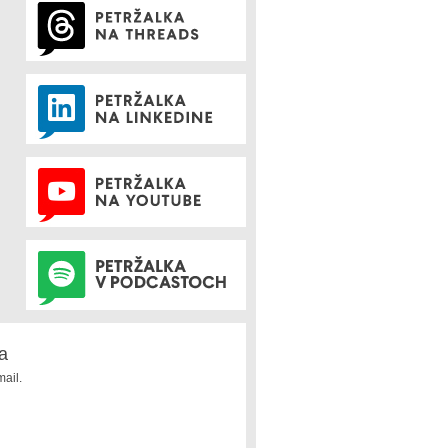
a
ail.