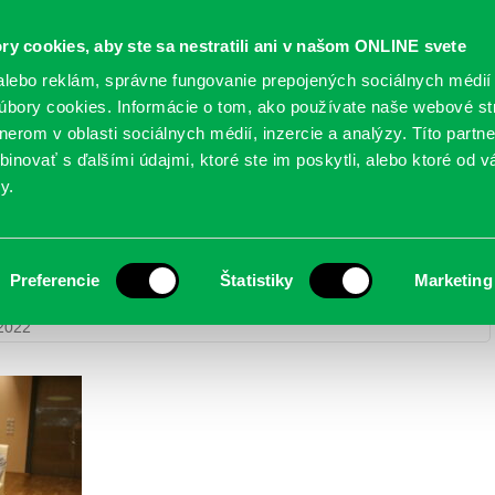
Oficiálne stránky
ry cookies, aby ste sa nestratili ani v našom ONLINE svete
mestskej časti Bratislava-Petržalka
PETRŽALSKÉ KON
lebo reklám, správne fungovanie prepojených sociálnych médií
bory cookies. Informácie o tom, ako používate naše webové st
erom v oblasti sociálnych médií, inzercie a analýzy. Títo partn
GANIZÁCIE
OBLASTI
NOVINY
MAPY
TLAČIVÁ
KO
inovať s ďalšími údajmi, ktoré ste im poskytli, alebo ktoré od vá
y.
Preferencie
Štatistiky
Marketing
 detí do života – 3. december 2022
> IMG_4469
 2022