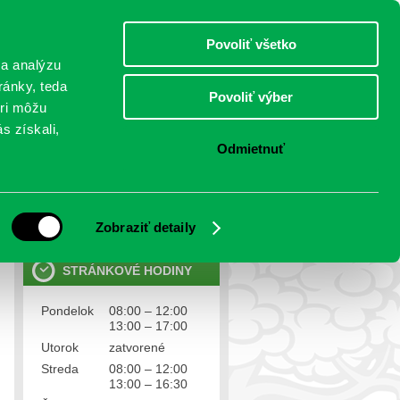
štvrtok 6.august 2026
Meniny má Jozefína
Select Language
▼
Povoliť všetko
TO
 a analýzu
ránky, teda
Povoliť výber
eri môžu
NTAKTY
VOĽBY
s získali,
Odmietnuť
OSOBNÉ ÚDAJE
Ochrana osobných údajov
Zobraziť detaily
STRÁNKOVÉ HODINY
Pondelok
08:00 – 12:00
13:00 – 17:00
Utorok
zatvorené
Streda
08:00 – 12:00
13:00 – 16:30