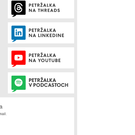
a
ail.