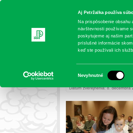
Aj Petržalka používa súbo
Na prispôsobenie obsahu a
návštevnosti používame sú
poskytujeme aj našim partn
AKTUALITY
SAMOSPRÁVA
OR
príslušné informácie skomb
keď ste používali ich služb
IMG_4469
Výber
Nevyhnutné
Petržalka
>
Fotogalérie
>
Uvítanie
súhlasu
Dátum zverejnenia: 8. decembra