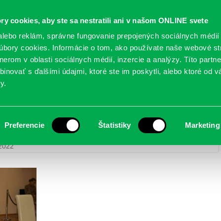
Oficiálne stránky
ry cookies, aby ste sa nestratili ani v našom ONLINE svete
mestskej časti Bratislava-Petržalka
PETRŽALSKÉ KON
lebo reklám, správne fungovanie prepojených sociálnych médií
bory cookies. Informácie o tom, ako používate naše webové st
erom v oblasti sociálnych médií, inzercie a analýzy. Títo partn
GANIZÁCIE
OBLASTI
NOVINY
MAPY
TLAČIVÁ
KO
inovať s ďalšími údajmi, ktoré ste im poskytli, alebo ktoré od vá
y.
Preferencie
Štatistiky
Marketing
 detí do života – 3. december 2022
> IMG_4528
 2022