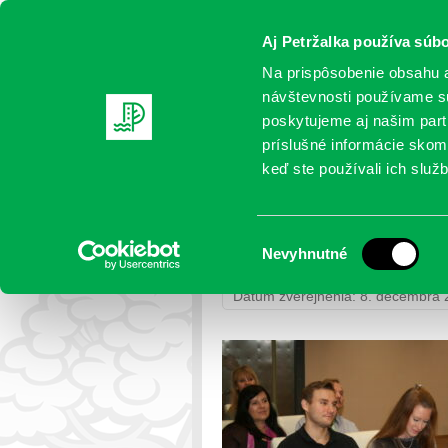
Aj Petržalka používa súbo
Na prispôsobenie obsahu a
návštevnosti používame sú
poskytujeme aj našim partn
AKTUALITY
SAMOSPRÁVA
OR
príslušné informácie skomb
keď ste používali ich služb
IMG_4528
Výber
Nevyhnutné
Petržalka
>
Fotogalérie
>
Uvítanie
súhlasu
Dátum zverejnenia: 8. decembra