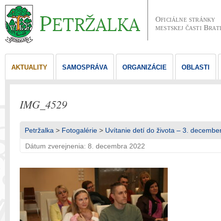
Oficiálne stránky
mestskej časti Brat
AKTUALITY
SAMOSPRÁVA
ORGANIZÁCIE
OBLASTI
IMG_4529
Petržalka
>
Fotogalérie
>
Uvítanie detí do života – 3. decembe
Dátum zverejnenia: 8. decembra 2022