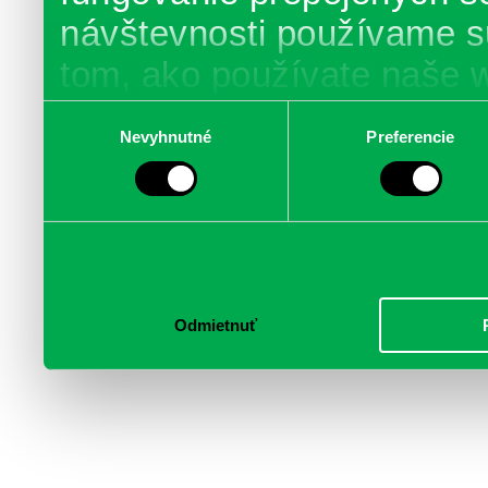
návštevnosti používame s
tom, ako používate naše 
poskytujeme aj našim part
Výber
Nevyhnutné
Preferencie
súhlasu
médií, inzercie a analýzy.
informácie skombinovať s 
poskytli, alebo ktoré od vá
služby.
Odmietnuť