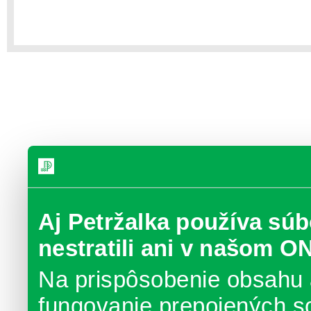
Aj Petržalka používa súb
nestratili ani v našom O
Na prispôsobenie obsahu 
fungovanie prepojených s