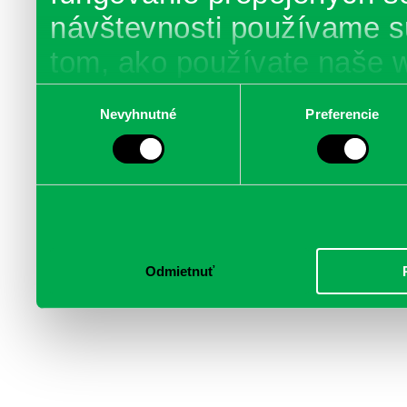
návštevnosti používame s
tom, ako používate naše 
poskytujeme aj našim part
Výber
Nevyhnutné
Preferencie
súhlasu
médií, inzercie a analýzy.
informácie skombinovať s 
poskytli, alebo ktoré od vá
služby.
Odmietnuť