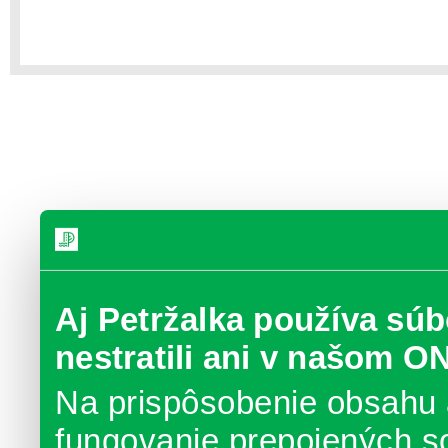
Aj Petržalka používa súb
nestratili ani v našom O
Na prispôsobenie obsahu 
fungovanie prepojených s