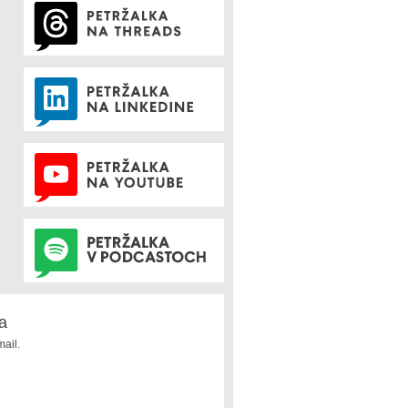
a
ail.