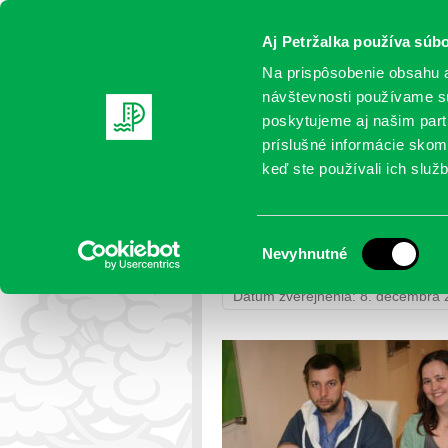
Aj Petržalka používa súbo
Na prispôsobenie obsahu a
návštevnosti používame sú
poskytujeme aj našim partn
AKTUALITY
SAMOSPRÁVA
OR
príslušné informácie skomb
keď ste používali ich služb
IMG_4709
Výber
Nevyhnutné
Petržalka
>
Fotogalérie
>
Uvítanie
súhlasu
Dátum zverejnenia: 8. decembra