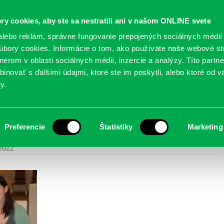
Oficiálne stránky
ry cookies, aby ste sa nestratili ani v našom ONLINE svete
mestskej časti Bratislava-Petržalka
PETRŽALSKÉ KON
lebo reklám, správne fungovanie prepojených sociálnych médií
bory cookies. Informácie o tom, ako používate naše webové st
erom v oblasti sociálnych médií, inzercie a analýzy. Títo partn
GANIZÁCIE
OBLASTI
NOVINY
MAPY
TLAČIVÁ
KO
inovať s ďalšími údajmi, ktoré ste im poskytli, alebo ktoré od vá
y.
Preferencie
Štatistiky
Marketing
 detí do života – 3. december 2022
> IMG_4709
 2022