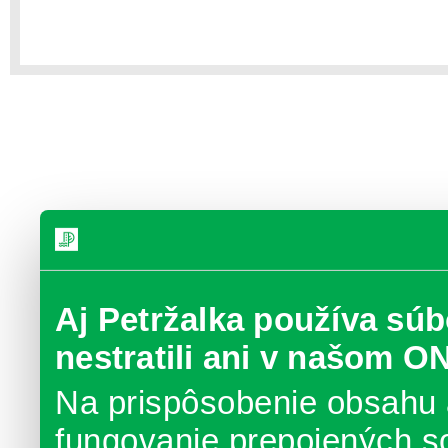
Aj Petržalka používa súb
nestratili ani v našom O
Na prispôsobenie obsahu 
fungovanie prepojených s