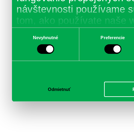
návštevnosti používame s
tom, ako používate naše 
poskytujeme aj našim part
Výber
Nevyhnutné
Preferencie
súhlasu
médií, inzercie a analýzy.
informácie skombinovať s 
poskytli, alebo ktoré od vá
služby.
Odmietnuť