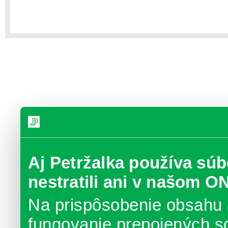
Aj Petržalka používa súb
nestratili ani v našom O
Na prispôsobenie obsahu 
fungovanie prepojených s