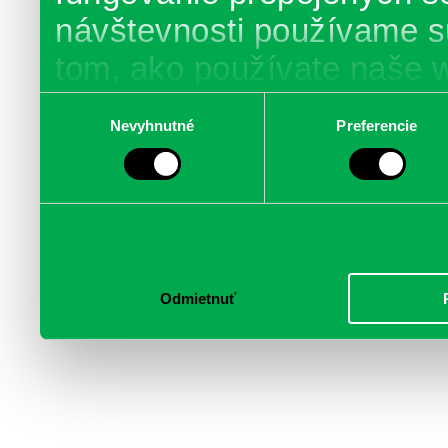
návštevnosti používame s
tom, ako používate naše 
poskytujeme aj našim part
Výber
Nevyhnutné
Preferencie
súhlasu
médií, inzercie a analýzy.
informácie skombinovať s 
poskytli, alebo ktoré od vá
služby.
Odmietnuť