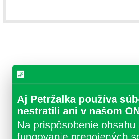
Aj Petržalka používa súb
nestratili ani v našom O
Na prispôsobenie obsahu 
fungovanie prepojených s