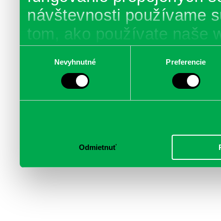
návštevnosti používame s
tom, ako používate naše 
poskytujeme aj našim part
Výber
Nevyhnutné
Preferencie
súhlasu
médií, inzercie a analýzy.
informácie skombinovať s 
poskytli, alebo ktoré od vá
služby.
Odmietnuť