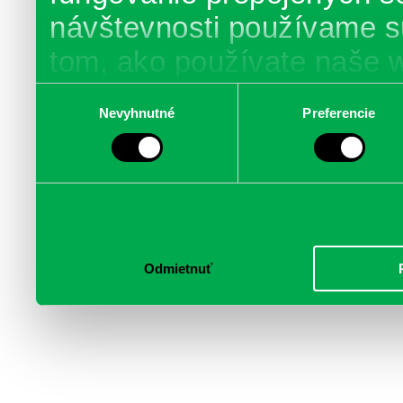
návštevnosti používame s
tom, ako používate naše 
poskytujeme aj našim part
Výber
Nevyhnutné
Preferencie
súhlasu
médií, inzercie a analýzy.
informácie skombinovať s 
poskytli, alebo ktoré od vá
služby.
Odmietnuť