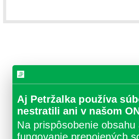
Aj Petržalka používa súb
nestratili ani v našom O
Na prispôsobenie obsahu 
fungovanie prepojených s