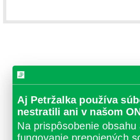
Aj Petržalka používa súb
nestratili ani v našom O
Na prispôsobenie obsahu 
fungovanie prepojených s