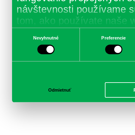
návštevnosti používame s
tom, ako používate naše 
poskytujeme aj našim part
Výber
Nevyhnutné
Preferencie
súhlasu
médií, inzercie a analýzy.
informácie skombinovať s 
poskytli, alebo ktoré od vá
služby.
Odmietnuť