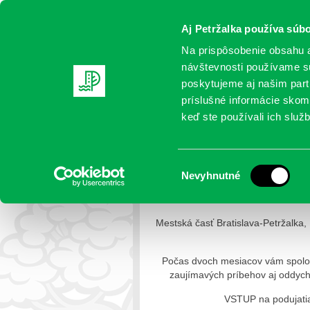
Aj Petržalka používa súbo
Na prispôsobenie obsahu a
návštevnosti používame sú
poskytujeme aj našim partn
AKTUALITY
SAMOSPRÁVA
OR
príslušné informácie skomb
keď ste používali ich služb
KULTÚRNE LETO V PE
Výber
Nevyhnutné
Petržalka
> KULTÚRNE LETO V 
súhlasu
Mestská časť Bratislava-Petržalka,
Počas dvoch mesiacov vám spoloč
zaujímavých príbehov aj oddychu
VSTUP na podujatia 