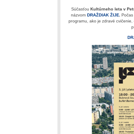
Súčasťou
Kultúrneho leta v Pet
názvom
DRAŽDIAK ŽIJE
.
Počas 
programu, ako je zdravé cvičenie,
p
DR