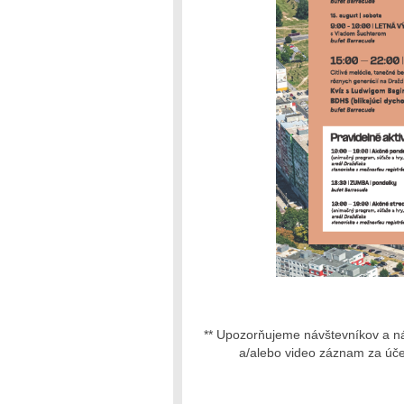
** Upozorňujeme návštevníkov a ná
a/alebo video záznam za účel