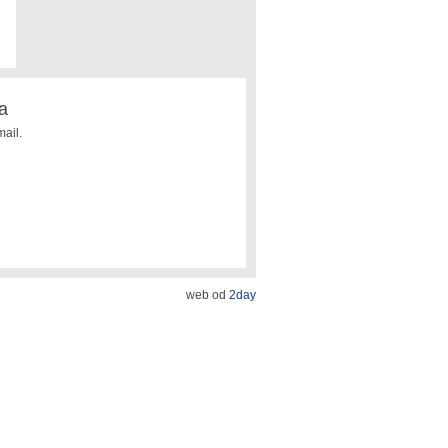
a
ail.
web od
2day