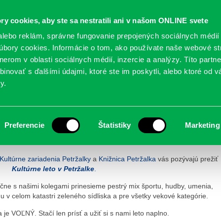
Oficiálne stránky
ry cookies, aby ste sa nestratili ani v našom ONLINE svete
mestskej časti Bratislava-Petržalka
PETRŽALSKÉ KON
lebo reklám, správne fungovanie prepojených sociálnych médií
bory cookies. Informácie o tom, ako používate naše webové st
erom v oblasti sociálnych médií, inzercie a analýzy. Títo partn
GANIZÁCIE
OBLASTI
NOVINY
MAPY
TLAČIVÁ
KO
inovať s ďalšími údajmi, ktoré ste im poskytli, alebo ktoré od vá
y.
TRŽALKE 2026
Preferencie
Štatistiky
Marketing
PETRŽALKE 2026
Kultúrne zariadenia Petržalky
a
Knižnica Petržalka
vás pozývajú prežiť
Kultúrne leto v Petržalke
.
ne s našimi kolegami prinesieme pestrý mix športu, hudby, umenia,
 v celom katastri zeleného sídliska a pre všetky vekové kategórie.
je VOĽNÝ. Stačí len prísť a užiť si s nami leto naplno.