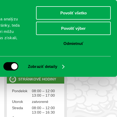
štvrtok 6.august 2026
Meniny má Jozefína
Select Language
▼
Povoliť všetko
TO
 a analýzu
ránky, teda
Povoliť výber
eri môžu
NTAKTY
VOĽBY
s získali,
Odmietnuť
OSOBNÉ ÚDAJE
Ochrana osobných údajov
Zobraziť detaily
STRÁNKOVÉ HODINY
Pondelok
08:00 – 12:00
13:00 – 17:00
Utorok
zatvorené
Streda
08:00 – 12:00
13:00 – 16:30