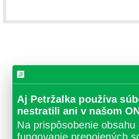
Aj Petržalka používa súb
nestratili ani v našom O
Na prispôsobenie obsahu 
fungovanie prepojených s