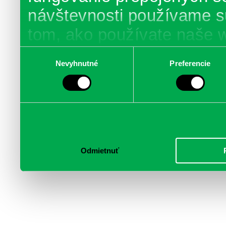
návštevnosti používame s
tom, ako používate naše 
poskytujeme aj našim part
Výber
Nevyhnutné
Preferencie
súhlasu
médií, inzercie a analýzy.
informácie skombinovať s 
poskytli, alebo ktoré od vá
služby.
Odmietnuť