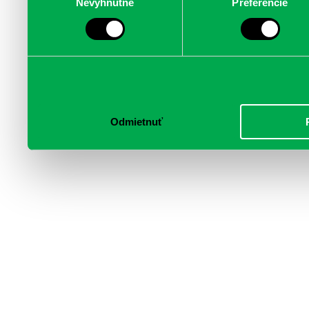
Nevyhnutné
Preferencie
súhlasu
médií, inzercie a analýzy.
informácie skombinovať s 
poskytli, alebo ktoré od vá
služby.
Odmietnuť