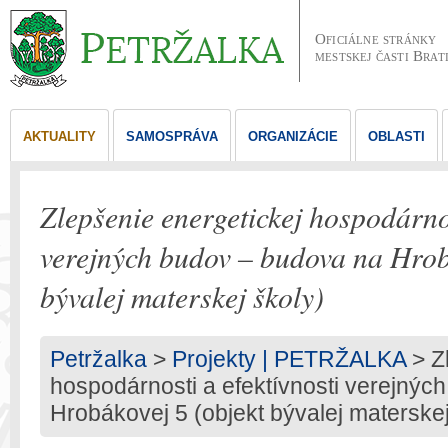
Oficiálne stránky
mestskej časti Brat
AKTUALITY
SAMOSPRÁVA
ORGANIZÁCIE
OBLASTI
Zlepšenie energetickej hospodárnos
verejných budov – budova na Hrob
bývalej materskej školy)
Petržalka
>
Projekty | PETRŽALKA
> Z
hospodárnosti a efektívnosti verejnýc
Hrobákovej 5 (objekt bývalej materskej