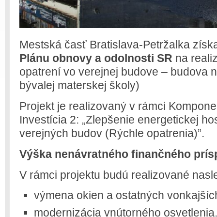
Mestská časť Bratislava-Petržalka získa
Plánu obnovy a odolnosti SR
na reali
opatrení vo verejnej budove – budova n
bývalej materskej školy)
Projekt je realizovaný v rámci Kompo
Investícia 2: „Zlepšenie energetickej ho
verejných budov (Rýchle opatrenia)”.
Výška nenávratného finančného prís
V rámci projektu budú realizované nasl
výmena okien a ostatných vonkajších
modernizácia vnútorného osvetlenia