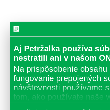
Aj Petržalka používa súb
nestratili ani v našom O
Na prispôsobenie obsahu 
fungovanie prepojených s
návštevnosti používame s
tom, ako používate naše 
poskytujeme aj našim part
Výber