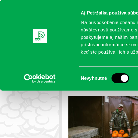
Aj Petržalka používa súbo
Na prispôsobenie obsahu a
návštevnosti používame sú
poskytujeme aj našim partn
AKTUALITY
SAMOSPRÁVA
OR
príslušné informácie skomb
keď ste používali ich služb
DSC00107-Enhanced-N
Výber
Nevyhnutné
Petržalka
>
Trhovisko Mlynarovi
súhlasu