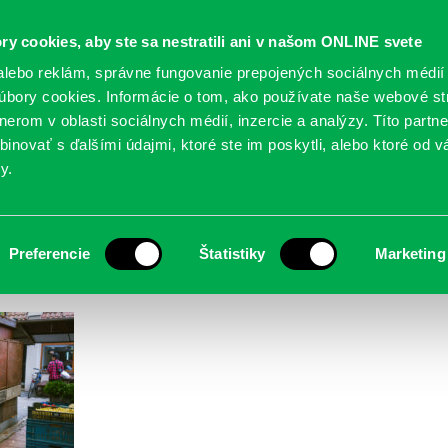
Oficiálne stránky
ry cookies, aby ste sa nestratili ani v našom ONLINE svete
mestskej časti Bratislava-Petržalka
PETRŽALSKÉ KON
lebo reklám, správne fungovanie prepojených sociálnych médií
bory cookies. Informácie o tom, ako používate naše webové st
erom v oblasti sociálnych médií, inzercie a analýzy. Títo partn
GANIZÁCIE
OBLASTI
NOVINY
MAPY
TLAČIVÁ
KO
inovať s ďalšími údajmi, ktoré ste im poskytli, alebo ktoré od vá
y.
R
Preferencie
Štatistiky
Marketing
čova | PETRŽALKA
> DSC00107-Enhanced-NR