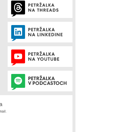
a
ail.