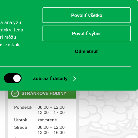
sobota 8.august 2026
Meniny má Oskár
Select Language
▼
Povoliť všetko
TO
 a analýzu
ránky, teda
Povoliť výber
eri môžu
NTAKTY
VOĽBY
s získali,
Odmietnuť
OSOBNÉ ÚDAJE
Ochrana osobných údajov
Zobraziť detaily
STRÁNKOVÉ HODINY
Pondelok
08:00 – 12:00
13:00 – 17:00
Utorok
zatvorené
Streda
08:00 – 12:00
13:00 – 16:30