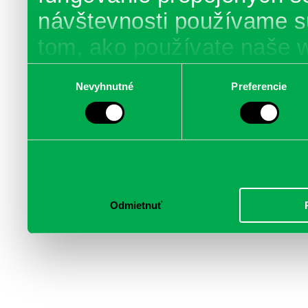
návštevnosti používame s
tom, ako používate naše 
poskytujeme aj našim part
Výber
Nevyhnutné
Preferencie
súhlasu
médií, inzercie a analýzy.
informácie skombinovať s 
poskytli, alebo ktoré od vá
služby.
Odmietnuť