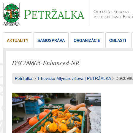
Oficiálne stránky
mestskej časti Brat
AKTUALITY
SAMOSPRÁVA
ORGANIZÁCIE
OBLASTI
DSC09805-Enhanced-NR
Petržalka
>
Trhovisko Mlynarovičova | PETRŽALKA
> DSC0980