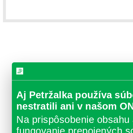
Aj Petržalka používa súb
nestratili ani v našom O
Na prispôsobenie obsahu 
fungovanie prepojených s