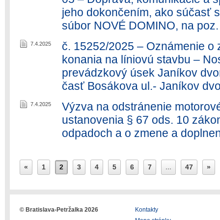
jeho dokončením, ako súčasť s
súbor NOVÉ DOMINO, na poz. v
č. 15252/2025 – Oznámenie o 
7.4.2025
konania na líniovú stavbu – N
prevádzkový úsek Janíkov dvor
časť Bosákova ul.- Janíkov dvo
Výzva na odstránenie motorové
7.4.2025
ustanovenia § 67 ods. 10 zákon
odpadoch a o zmene a doplnen
«
1
2
3
4
5
6
7
...
47
»
© Bratislava-Petržalka 2026
Kontakty