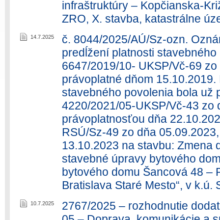
infraštruktúry – Kopčianska-Kr
ZRO, X. stavba, katastrálne úz
č. 8044/2025/AÚ/Sz-ozn. Oznám
14.7.2025
predĺžení platnosti stavebného
6647/2019/10- UKSP/Vč-69 zo 
právoplatné dňom 15.10.2019. 
stavebného povolenia bola už 
4220/2021/05-UKSP/Vč-43 zo 
právoplatnosťou dňa 22.10.20
RSÚ/Sz-49 zo dňa 05.09.2023,
13.10.2023 na stavbu: Zmena 
stavebné úpravy bytového do
bytového domu Šancová 48 – P
Bratislava Staré Mesto“, v k.ú. 
2767/2025 – rozhodnutie doda
10.7.2025
05 – Doprava, komunikácie a s