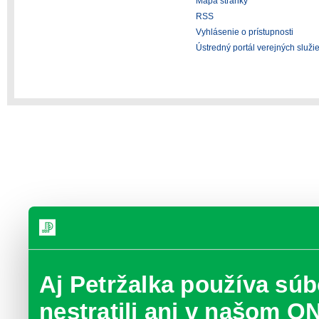
Mapa stránky
RSS
Vyhlásenie o prístupnosti
Ústredný portál verejných služi
Aj Petržalka používa súb
nestratili ani v našom O