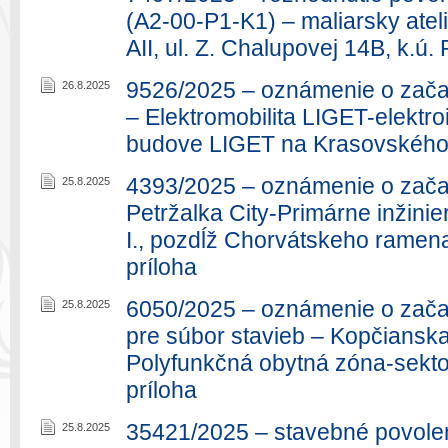
(A2-00-P1-K1) – maliarsky atel
AII, ul. Z. Chalupovej 14B, k.ú.
9526/2025 – oznámenie o zača
26.8.2025
– Elektromobilita LIGET-elektro
budove LIGET na Krasovského 1
4393/2025 – oznámenie o zača
25.8.2025
Petržalka City-Primárne inžinier
I., pozdĺž Chorvátskeho ramena,
príloha
6050/2025 – oznámenie o zača
25.8.2025
pre súbor stavieb – Kopčiansk
Polyfunkčná obytná zóna-sektor
príloha
35421/2025 – stavebné povole
25.8.2025