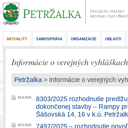
Oficiálne stránky
mestskej časti Brat
AKTUALITY
SAMOSPRÁVA
ORGANIZÁCIE
OBLASTI
Informácie o verejných vyhláškach
Petržalka
>
Informácie o verejných vy
8303/2025 rozhodnutie predlžu
28.8.2025
dokončenej stavby – Rampy pr
Šášovská 14, 16 v k.ú. Petržal
7497/2025 – rozhodnutie povoľ
28.8.2025