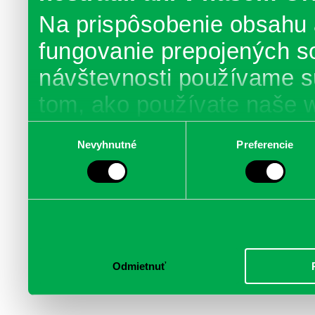
Na prispôsobenie obsahu 
fungovanie prepojených s
návštevnosti používame s
tom, ako používate naše 
poskytujeme aj našim part
Výber
Nevyhnutné
Preferencie
súhlasu
médií, inzercie a analýzy.
informácie skombinovať s 
poskytli, alebo ktoré od vá
služby.
Odmietnuť