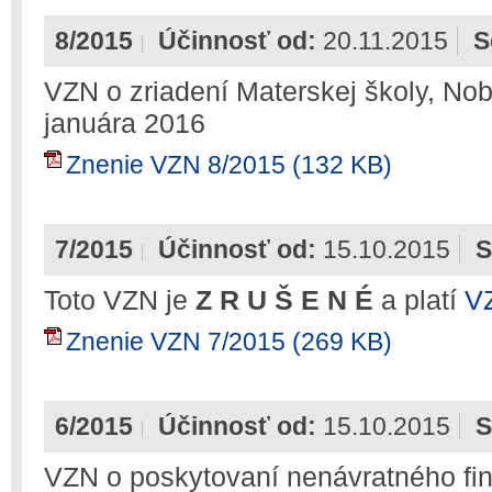
8/2015
Účinnosť od:
20.11.2015
S
VZN o zriadení Materskej školy, Nob
januára 2016
Znenie VZN 8/2015 (132 KB)
7/2015
Účinnosť od:
15.10.2015
S
Toto VZN je
Z R U Š E N É
a platí
VZ
Znenie VZN 7/2015 (269 KB)
6/2015
Účinnosť od:
15.10.2015
S
VZN o poskytovaní nenávratného fi