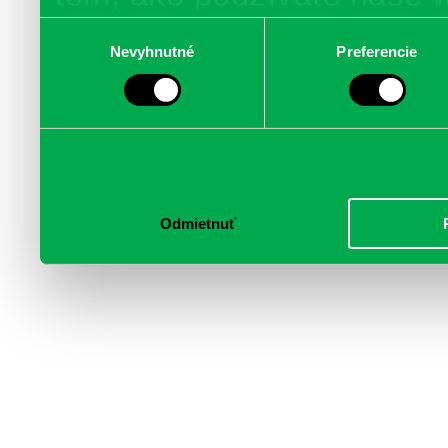
poskytujeme aj našim part
Výber
Nevyhnutné
Preferencie
súhlasu
médií, inzercie a analýzy.
informácie skombinovať s 
poskytli, alebo ktoré od vá
služby.
Odmietnuť