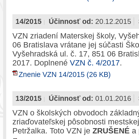
14/2015
Účinnosť od:
20.12.2015
VZN zriadení Materskej školy, Vyšeh
06 Bratislava vrátane jej súčasti Ško
Vyšehradská ul. č. 17, 851 06 Brati
2017. Doplnené
VZN č. 4/2017
.
Znenie VZN 14/2015 (26 KB)
13/2015
Účinnosť od:
01.01.2016
VZN o školských obvodoch základný
zriaďovateľskej pôsobnosti mestskej 
Petržalka. Toto VZN je
ZRUŠENÉ
a 