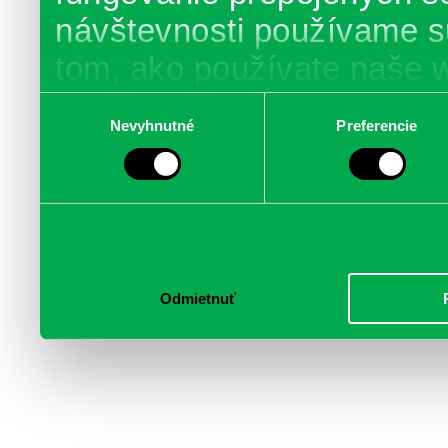
návštevnosti používame s
tom, ako používate naše 
poskytujeme aj našim part
Výber
Nevyhnutné
Preferencie
súhlasu
médií, inzercie a analýzy.
informácie skombinovať s 
poskytli, alebo ktoré od vá
služby.
Odmietnuť