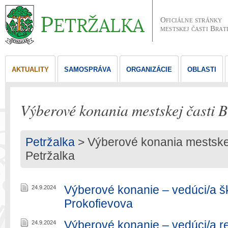
Oficiálne stránky
mestskej časti Brat
AKTUALITY
SAMOSPRÁVA
ORGANIZÁCIE
OBLASTI
Výberové konania mestskej časti B
Petržalka
>
Výberové konania mestskej 
Petržalka
Výberové konanie – vedúci/a šk
24.9.2024
Prokofievova
Výberové konanie – vedúci/a r
24.9.2024