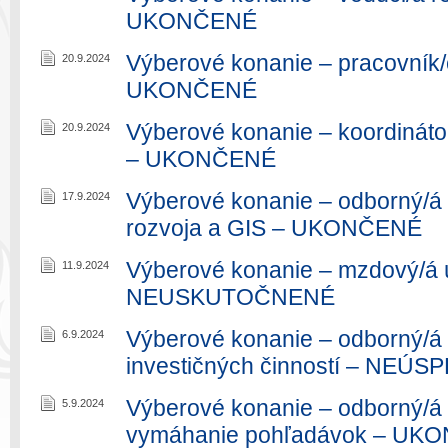
UKONČENÉ
Výberové konanie – pracovník/č
20.9.2024
UKONČENÉ
Výberové konanie – koordinátor
20.9.2024
– UKONČENÉ
Výberové konanie – odborný/á
17.9.2024
rozvoja a GIS – UKONČENÉ
Výberové konanie – mzdový/á 
11.9.2024
NEUSKUTOČNENÉ
Výberové konanie – odborný/á r
6.9.2024
investičných činností – NEÚ
Výberové konanie – odborný/á 
5.9.2024
vymáhanie pohľadávok – UK