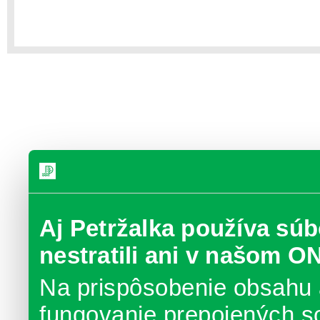
Aj Petržalka používa súb
nestratili ani v našom O
Na prispôsobenie obsahu 
fungovanie prepojených s