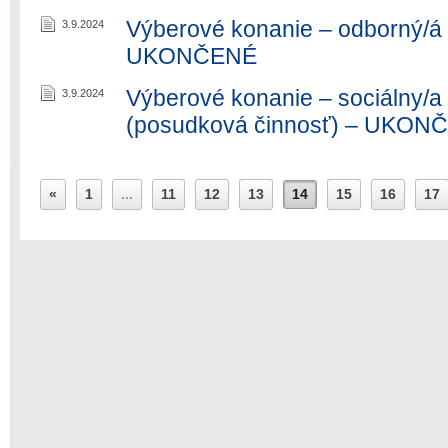
Výberové konanie – odborný/á 
3.9.2024
UKONČENÉ
Výberové konanie – sociálny/a
3.9.2024
(posudková činnosť) – UKON
«
1
...
11
12
13
14
15
16
17