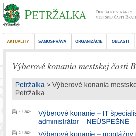
Oficiálne stránky
mestskej časti Brat
AKTUALITY
SAMOSPRÁVA
ORGANIZÁCIE
OBLASTI
Výberové konania mestskej časti B
Petržalka
>
Výberové konania mestskej 
Petržalka
Výberové konanie – IT špecial
4.4.2024
administrátor – NEÚSPEŠNÉ
Výberové konanie – montážny t
2.4.2024