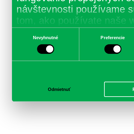
návštevnosti používame s
tom, ako používate naše 
poskytujeme aj našim part
Výber
Nevyhnutné
Preferencie
súhlasu
médií, inzercie a analýzy.
informácie skombinovať s 
poskytli, alebo ktoré od vá
služby.
Odmietnuť