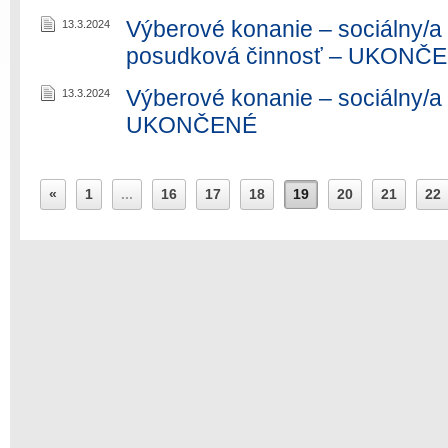
Výberové konanie – sociálny/a
13.3.2024
posudková činnosť – UKONČ
Výberové konanie – sociálny/a
13.3.2024
UKONČENÉ
«
1
...
16
17
18
19
20
21
22