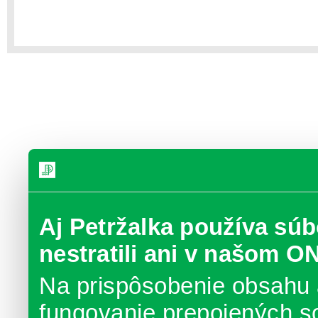
Aj Petržalka používa súb
nestratili ani v našom O
Na prispôsobenie obsahu 
fungovanie prepojených s