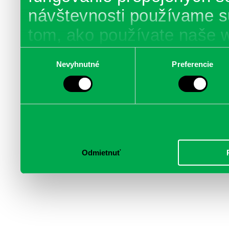
návštevnosti používame s
tom, ako používate naše 
poskytujeme aj našim part
Výber
Nevyhnutné
Preferencie
súhlasu
médií, inzercie a analýzy.
informácie skombinovať s 
poskytli, alebo ktoré od vá
služby.
Odmietnuť