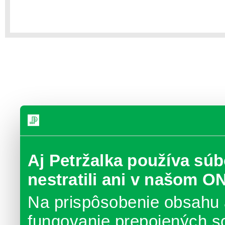
Aj Petržalka používa súb
nestratili ani v našom O
Na prispôsobenie obsahu 
fungovanie prepojených s