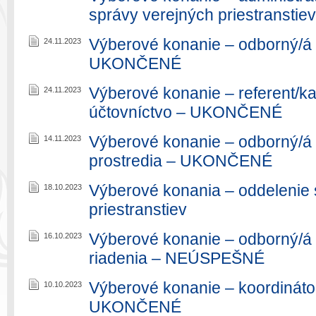
správy verejných priestranst
Výberové konanie – odborný/á 
24.11.2023
UKONČENÉ
Výberové konanie – referent/k
24.11.2023
účtovníctvo – UKONČENÉ
Výberové konanie – odborný/á 
14.11.2023
prostredia – UKONČENÉ
Výberové konania – oddelenie 
18.10.2023
priestranstiev
Výberové konanie – odborný/á 
16.10.2023
riadenia – NEÚSPEŠNÉ
Výberové konanie – koordinátor
10.10.2023
UKONČENÉ