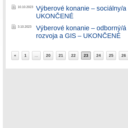
Výberové konanie – sociálny/a
10.10.2023
UKONČENÉ
Výberové konanie – odborný/á
3.10.2023
rozvoja a GIS – UKONČENÉ
«
1
...
20
21
22
23
24
25
26