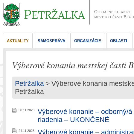
Oficiálne stránky
mestskej časti Brat
AKTUALITY
SAMOSPRÁVA
ORGANIZÁCIE
OBLASTI
Výberové konania mestskej časti B
Petržalka
>
Výberové konania mestskej 
Petržalka
Výberové konanie – odborný/á 
30.11.2023
riadenia – UKONČENÉ
Výberové konanie – administra
24.11.2023