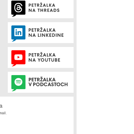
a
ail.