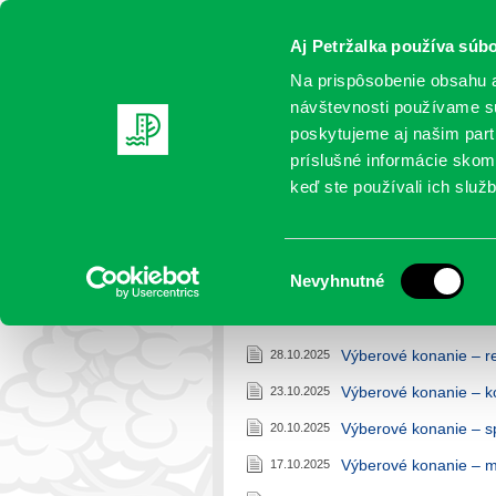
Aj Petržalka používa súbo
Na prispôsobenie obsahu a
návštevnosti používame sú
poskytujeme aj našim partn
AKTUALITY
SAMOSPRÁVA
OR
príslušné informácie skomb
keď ste používali ich služb
Výberové konania mestske
Výber
Nevyhnutné
Petržalka
>
Výberové konania mest
súhlasu
Výberové konanie – r
28.10.2025
Výberové konanie – k
23.10.2025
Výberové konanie – 
20.10.2025
Výberové konanie – 
17.10.2025