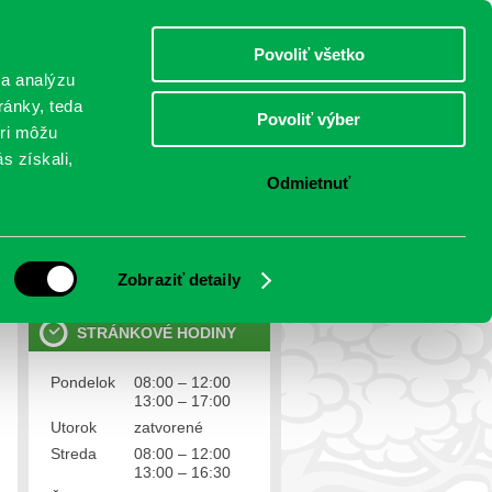
nedeľa 9.august 2026
Meniny má Ľubomíra
Select Language
▼
Povoliť všetko
TO
 a analýzu
ránky, teda
Povoliť výber
eri môžu
NTAKTY
VOĽBY
s získali,
Odmietnuť
OSOBNÉ ÚDAJE
Ochrana osobných údajov
Zobraziť detaily
STRÁNKOVÉ HODINY
Pondelok
08:00 – 12:00
13:00 – 17:00
Utorok
zatvorené
Streda
08:00 – 12:00
13:00 – 16:30