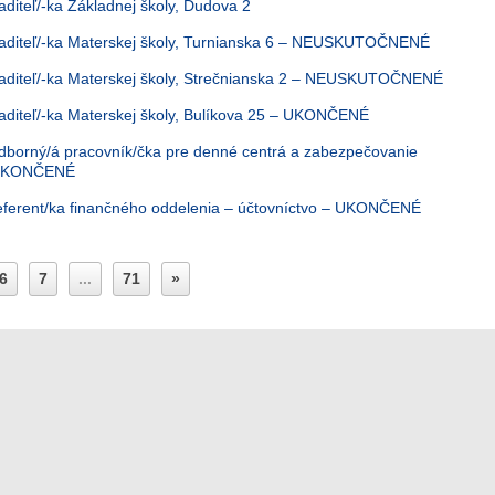
aditeľ/-ka Základnej školy, Dudova 2
iaditeľ/-ka Materskej školy, Turnianska 6 – NEUSKUTOČNENÉ
iaditeľ/-ka Materskej školy, Strečnianska 2 – NEUSKUTOČNENÉ
iaditeľ/-ka Materskej školy, Bulíkova 25 – UKONČENÉ
dborný/á pracovník/čka pre denné centrá a zabezpečovanie
– UKONČENÉ
eferent/ka finančného oddelenia – účtovníctvo – UKONČENÉ
6
7
...
71
»