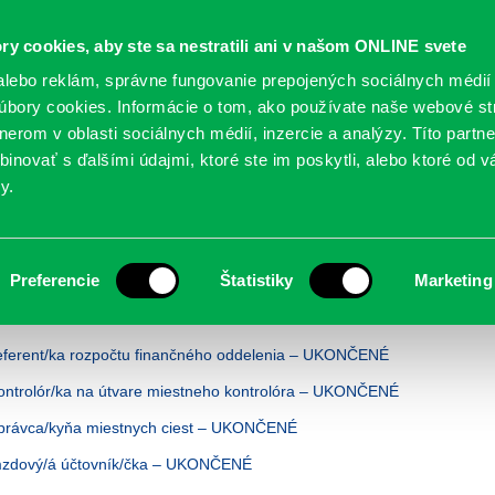
Oficiálne stránky
ry cookies, aby ste sa nestratili ani v našom ONLINE svete
mestskej časti Bratislava-Petržalka
PETRŽALSKÉ KON
lebo reklám, správne fungovanie prepojených sociálnych médií
bory cookies. Informácie o tom, ako používate naše webové st
erom v oblasti sociálnych médií, inzercie a analýzy. Títo partn
GANIZÁCIE
OBLASTI
NOVINY
MAPY
TLAČIVÁ
KO
inovať s ďalšími údajmi, ktoré ste im poskytli, alebo ktoré od vá
y.
j časti Bratislava-Petržalka
Preferencie
Štatistiky
Marketing
skej časti Bratislava-Petržalka
eferent/ka rozpočtu finančného oddelenia – UKONČENÉ
ontrolór/ka na útvare miestneho kontrolóra – UKONČENÉ
správca/kyňa miestnych ciest – UKONČENÉ
mzdový/á účtovník/čka – UKONČENÉ