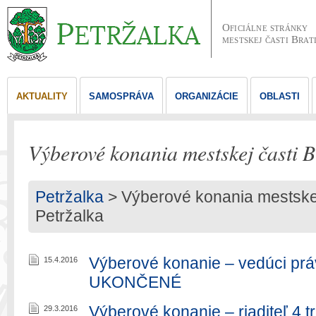
Oficiálne stránky
mestskej časti Brat
AKTUALITY
SAMOSPRÁVA
ORGANIZÁCIE
OBLASTI
Výberové konania mestskej časti B
Petržalka
>
Výberové konania mestskej 
Petržalka
Výberové konanie – vedúci pr
15.4.2016
UKONČENÉ
Výberové konanie – riaditeľ 4 t
29.3.2016