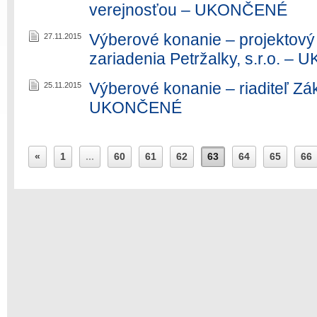
verejnosťou – UKONČENÉ
Výberové konanie – projektov
27.11.2015
zariadenia Petržalky, s.r.o. 
Výberové konanie – riaditeľ Zá
25.11.2015
UKONČENÉ
«
1
...
60
61
62
63
64
65
66