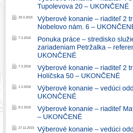
Tupolevova 20 – UKONČENÉ
Výberové konanie – riaditeľ 2 t
29.3.2016
Nobelovo nám. 6 – UKONČEN
Ponuka práce – stredisko služ
7.3.2016
zariadeniam Petržalka – refere
UKONČENÉ
Výberové konanie – riaditeľ 2 t
7.3.2016
Holíčska 50 – UKONČENÉ
Výberové konanie – vedúci odde
1.3.2016
UKONČENÉ
Výberové konanie – riaditeľ Ma
8.2.2016
– UKONČENÉ
Výberové konanie – vedúci odd
27.11.2015