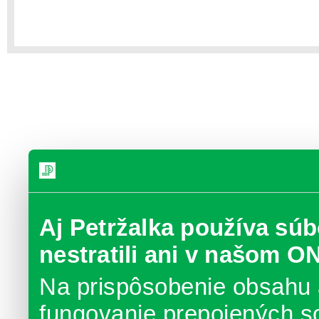
Aj Petržalka používa súb
nestratili ani v našom O
Na prispôsobenie obsahu 
fungovanie prepojených s