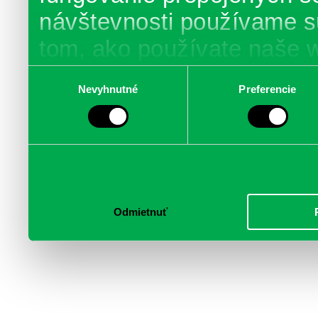
návštevnosti používame s
tom, ako používate naše 
poskytujeme aj našim part
Výber
Nevyhnutné
Preferencie
súhlasu
médií, inzercie a analýzy.
informácie skombinovať s 
poskytli, alebo ktoré od vá
služby.
Odmietnuť