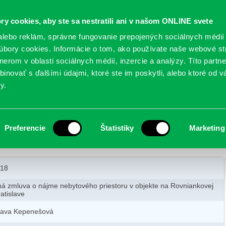
Oficiálne stránky
ry cookies, aby ste sa nestratili ani v našom ONLINE svete
mestskej časti Bratislava-Petržalka
PETRŽALSKÉ KON
lebo reklám, správne fungovanie prepojených sociálnych médií
bory cookies. Informácie o tom, ako používate naše webové st
erom v oblasti sociálnych médií, inzercie a analýzy. Títo partn
GANIZÁCIE
OBLASTI
NOVINY
MAPY
TLAČIVÁ
KO
inovať s ďalšími údajmi, ktoré ste im poskytli, alebo ktoré od vá
y.
nebytového priestoru
Preferencie
Štatistiky
Marketing
uva o nájme nebytového priestoru
018
á zmluva o nájme nebytového priestoru v objekte na Rovniankovej
atislave
lava Kepenešová