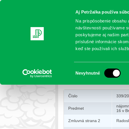
Aj Petržalka používa súbo
Na prispôsobenie obsahu a
návštevnosti používame sú
poskytujeme aj našim partn
AKTUALITY
SAMOSPRÁVA
OR
príslušné informácie skomb
keď ste používali ich služb
Nájomná zmluva o nájme 
Výber
Nevyhnutné
Petržalka
>
Zmluvy
>
Nájomná zml
súhlasu
Číslo
339/2
nájomn
Predmet
16 v Br
Zmluvná strana 2
Rados