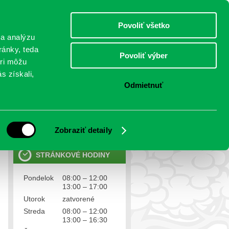
sobota 8.august 2026
Meniny má Oskár
Select Language
▼
Povoliť všetko
TO
 a analýzu
ránky, teda
Povoliť výber
eri môžu
NTAKTY
VOĽBY
s získali,
Odmietnuť
OSOBNÉ ÚDAJE
Ochrana osobných údajov
Zobraziť detaily
STRÁNKOVÉ HODINY
Pondelok
08:00 – 12:00
13:00 – 17:00
Utorok
zatvorené
Streda
08:00 – 12:00
13:00 – 16:30