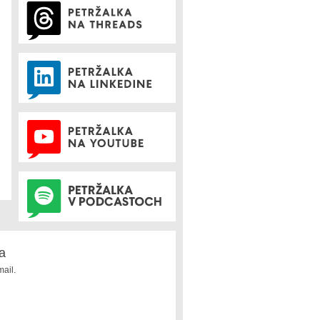
a
ail.