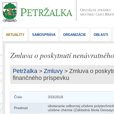
Oficiálne stránky
mestskej časti Brat
AKTUALITY
SAMOSPRÁVA
ORGANIZÁCIE
OBLASTI
Zmluva o poskytnutí nenávratného
Petržalka
>
Zmluvy
>
Zmluva o poskyt
finančného príspevku
Číslo
333/2018
obstaranie odbornej učebne polytechnick
Predmet
učebne chémie (Základná škola Gessayo