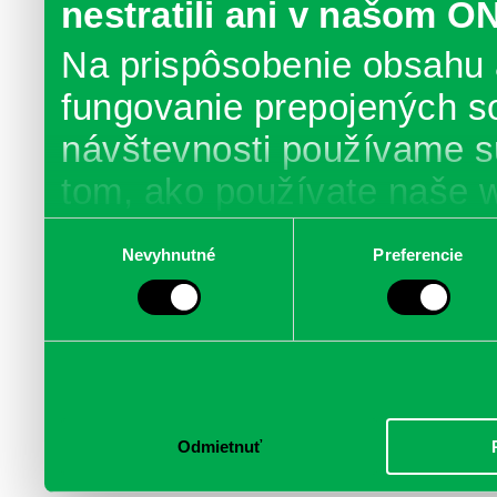
nestratili ani v našom O
Na prispôsobenie obsahu 
fungovanie prepojených s
návštevnosti používame s
tom, ako používate naše 
poskytujeme aj našim part
Výber
Nevyhnutné
Preferencie
súhlasu
médií, inzercie a analýzy.
informácie skombinovať s 
poskytli, alebo ktoré od vá
služby.
Odmietnuť