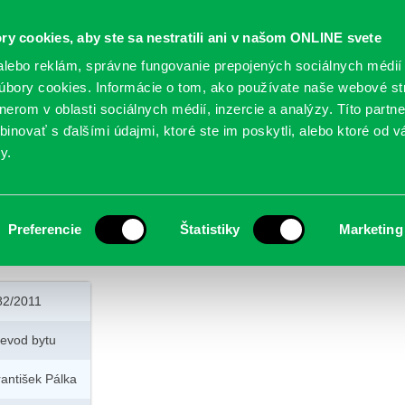
Oficiálne stránky
ry cookies, aby ste sa nestratili ani v našom ONLINE svete
mestskej časti Bratislava-Petržalka
PETRŽALSKÉ KON
lebo reklám, správne fungovanie prepojených sociálnych médií
bory cookies. Informácie o tom, ako používate naše webové st
erom v oblasti sociálnych médií, inzercie a analýzy. Títo partn
GANIZÁCIE
OBLASTI
NOVINY
MAPY
TLAČIVÁ
KO
inovať s ďalšími údajmi, ktoré ste im poskytli, alebo ktoré od vá
y.
ctva bytu
Preferencie
Štatistiky
Marketing
vode vlastníctva bytu
82/2011
revod bytu
rantišek Pálka