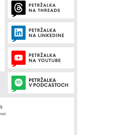
a
ail.