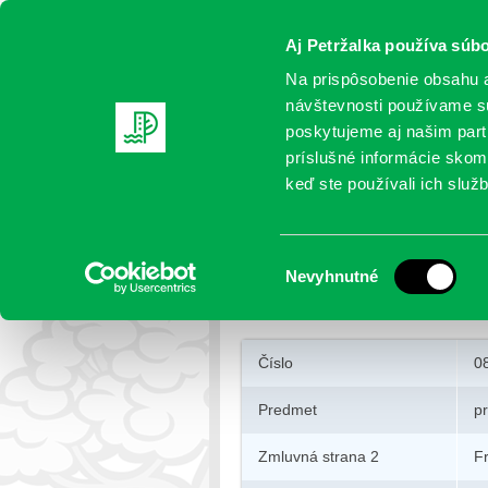
Aj Petržalka používa súbo
Na prispôsobenie obsahu a
návštevnosti používame sú
poskytujeme aj našim partn
AKTUALITY
SAMOSPRÁVA
OR
príslušné informácie skomb
keď ste používali ich služb
Zmluva o prevode vlastní
Výber
Nevyhnutné
Petržalka
>
Zmluvy
>
Zmluva o pre
súhlasu
Číslo
0
Predmet
p
Zmluvná strana 2
F