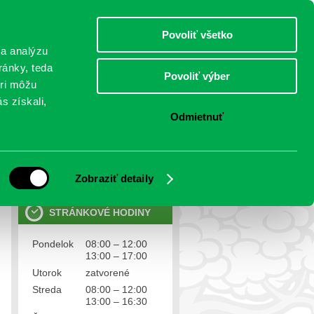
piatok 7.august 2026
Meniny má Štefánia
Select Language
▼
Povoliť všetko
TO
 a analýzu
ránky, teda
Povoliť výber
eri môžu
NTAKTY
VOĽBY
s získali,
Odmietnuť
OSOBNÉ ÚDAJE
Ochrana osobných údajov
Zobraziť detaily
STRÁNKOVÉ HODINY
Pondelok
08:00 – 12:00
13:00 – 17:00
Utorok
zatvorené
Streda
08:00 – 12:00
13:00 – 16:30