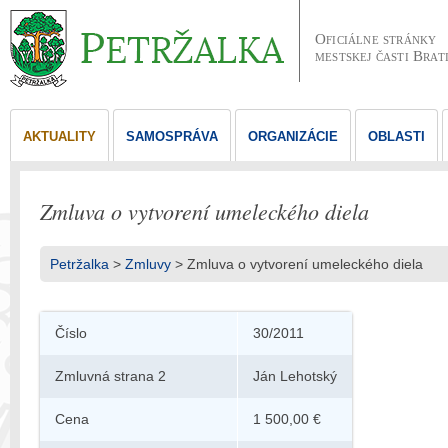
Oficiálne stránky
mestskej časti Brat
AKTUALITY
SAMOSPRÁVA
ORGANIZÁCIE
OBLASTI
Zmluva o vytvorení umeleckého diela
Petržalka
>
Zmluvy
>
Zmluva o vytvorení umeleckého diela
Číslo
30/2011
Zmluvná strana 2
Ján Lehotský
Cena
1 500,00 €