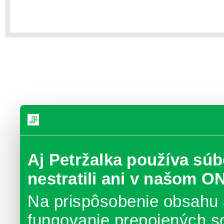
Aj Petržalka používa súb
nestratili ani v našom O
Na prispôsobenie obsahu 
fungovanie prepojených s