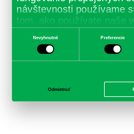
návštevnosti používame s
tom, ako používate naše 
poskytujeme aj našim part
Výber
Nevyhnutné
Preferencie
súhlasu
médií, inzercie a analýzy.
informácie skombinovať s 
poskytli, alebo ktoré od vá
služby.
Odmietnuť