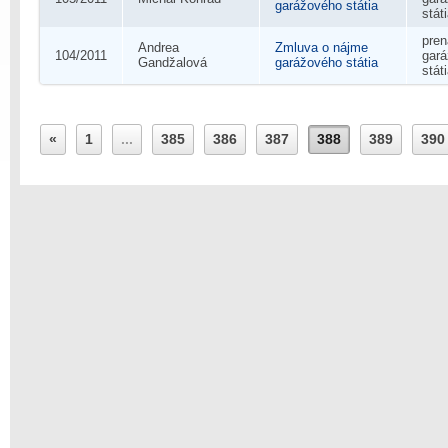
garážového státia
stát
pre
Andrea
Zmluva o nájme
104/2011
gar
Gandžalová
garážového státia
stát
«
1
...
385
386
387
388
389
390