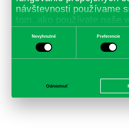
návštevnosti používame s
tom, ako používate naše 
poskytujeme aj našim part
Výber
Nevyhnutné
Preferencie
súhlasu
médií, inzercie a analýzy.
informácie skombinovať s 
poskytli, alebo ktoré od vá
služby.
Odmietnuť