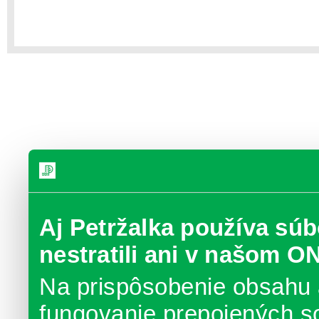
Aj Petržalka používa súb
nestratili ani v našom O
Na prispôsobenie obsahu 
fungovanie prepojených s