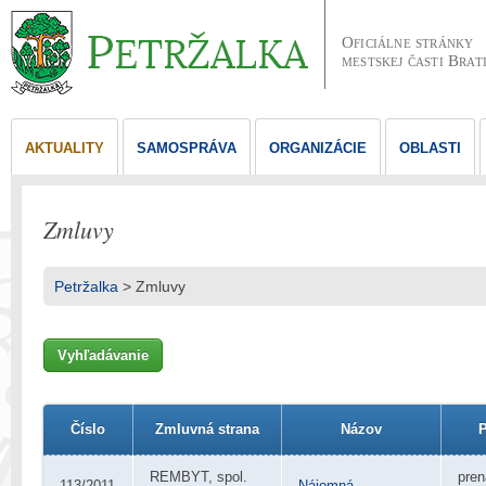
Oficiálne stránky
mestskej časti Brat
AKTUALITY
SAMOSPRÁVA
ORGANIZÁCIE
OBLASTI
Zmluvy
Petržalka
>
Zmluvy
Vyhľadávanie
Číslo
Zmluvná strana
Názov
P
REMBYT, spol.
pre
113/2011
Nájomná