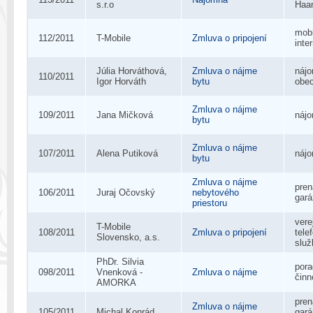
s.r.o
Haa
mobi
112/2011
T-Mobile
Zmluva o pripojení
inte
Júlia Horváthová,
Zmluva o nájme
náj
110/2011
Igor Horváth
bytu
obe
Zmluva o nájme
109/2011
Jana Mičková
nájo
bytu
Zmluva o nájme
107/2011
Alena Putiková
nájo
bytu
Zmluva o nájme
pre
106/2011
Juraj Očovský
nebytového
gará
priestoru
vere
T-Mobile
108/2011
Zmluva o pripojení
tele
Slovensko, a.s.
služ
PhDr. Silvia
por
098/2011
Vnenková -
Zmluva o nájme
činn
AMORKA
pre
Zmluva o nájme
105/2011
Michal Konrád
gar