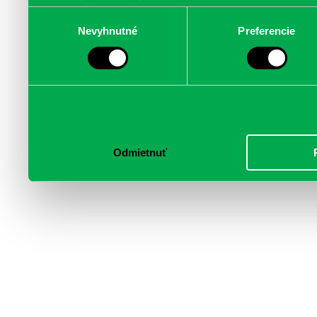
poskytujeme aj našim part
Výber
Nevyhnutné
Preferencie
súhlasu
médií, inzercie a analýzy.
informácie skombinovať s 
poskytli, alebo ktoré od vá
služby.
Odmietnuť