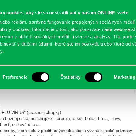
Oficiálne stránky
ry cookies, aby ste sa nestratili ani v našom ONLINE svete
mestskej časti Bratislava-Petržalka
PETRŽALSKÉ KON
lebo reklám, správne fungovanie prepojených sociálnych médií
bory cookies. Informácie o tom, ako používate naše webové st
erom v oblasti sociálnych médií, inzercie a analýzy. Títo partn
GANIZÁCIE
OBLASTI
NOVINY
MAPY
TLAČIVÁ
KO
inovať s ďalšími údajmi, ktoré ste im poskytli, alebo ktoré od vá
y.
´NOVEL FLU VIRUS´ (prasacia chrípka)
Preferencie
Štatistiky
Marketing
Základné informácie o ´NOVEL FLU VIRUS´ (prasacia chrípka)
y
 FLU VIRUS" (prasacej chrípky)
ri bežnej sezónnej chrípke: horúčka, kašeľ, bolesť hrdla, hlavy,
oľnosť, celková únava.
u osoby, ktorá bola v postihnutých oblastiach vyvinú klinické príznaky