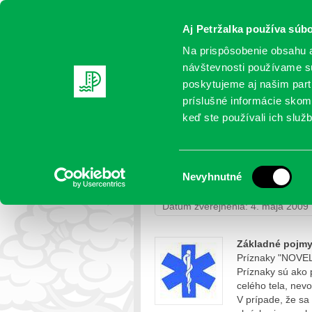
Aj Petržalka používa súbo
Na prispôsobenie obsahu a
návštevnosti používame sú
poskytujeme aj našim partn
AKTUALITY
SAMOSPRÁVA
OR
príslušné informácie skomb
keď ste používali ich služb
Základné informácie o 
Výber
Nevyhnutné
Petržalka
>
Život v samospráve
> 
súhlasu
Dátum zverejnenia: 4. mája 2009
Základné pojm
Príznaky "NOVEL
Príznaky sú ako p
celého tela, nev
V prípade, že sa 