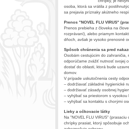
chrípky, je nevy
osoba, ktorá sa vrátila z postihnutý
sa prejavia príznaky akútneho res
Prenos "NOVEL FLU VIRUS" (pras
Prenos prebieha z človeka na člove
rozprávaní), alebo priamym kontakt
dňoch, avšak je vysoko prenosné o
Spôsob chránenia sa pred naka
Osobám cestujúcim do zahraničia, n
odporúčame zvážiť nutnosť svojej ce
dostať do oblasti, ktorá bude uzavr
domov.
V prípade uskutočnenia cesty odp
– dodržiavať základné hygienické n
– dodržiavať zásady osobnej hygie
– vyhýbať sa priestorom s vysokou 
– vyhýbať sa kontaktu s chorými o
Lieky a očkovacie látky
Na "NOVEL FLU VIRUS" (prasaciu chr
chrípky prasiat, ktorý spôsobuje oc
zabezpečuje ochranu.