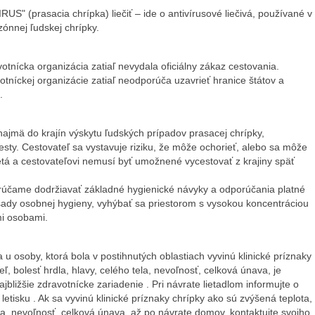
US" (prasacia chrípka) liečiť – ide o antivírusové liečivá, používané v
zónnej ľudskej chrípky.
tnícka organizácia zatiaľ nevydala oficiálny zákaz cestovania.
otníckej organizácie zatiaľ neodporúča uzavrieť hranice štátov a
.
ajmä do krajín výskytu ľudských prípadov prasacej chrípky,
sty. Cestovateľ sa vystavuje riziku, že môže ochorieť, alebo sa môže
etá a cestovateľovi nemusí byť umožnené vycestovať z krajiny späť
rúčame dodržiavať základné hygienické návyky a odporúčania platné
ásady osobnej hygieny, vyhýbať sa priestorom s vysokou koncentráciou
mi osobami.
u osoby, ktorá bola v postihnutých oblastiach vyvinú klinické príznaky
ľ, bolesť hrdla, hlavy, celého tela, nevoľnosť, celková únava, je
bližšie zdravotnícke zariadenie . Pri návrate lietadlom informujte o
etisku . Ak sa vyvinú klinické príznaky chrípky ako sú zvýšená teplota,
tela, nevoľnosť, celková únava, až po návrate domov, kontaktujte svojho