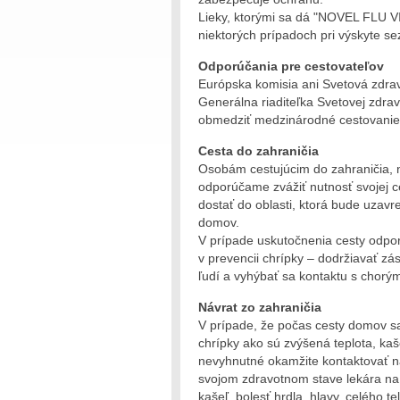
Lieky, ktorými sa dá "NOVEL FLU VIR
niektorých prípadoch pri výskyte se
Odporúčania pre cestovateľov
Európska komisia ani Svetová zdravo
Generálna riaditeľka Svetovej zdrav
obmedziť medzinárodné cestovanie
Cesta do zahraničia
Osobám cestujúcim do zahraničia, n
odporúčame zvážiť nutnosť svojej ce
dostať do oblasti, ktorá bude uzavr
domov.
V prípade uskutočnenia cesty odpo
v prevencii chrípky – dodržiavať z
ľudí a vyhýbať sa kontaktu s chorý
Návrat zo zahraničia
V prípade, že počas cesty domov sa 
chrípky ako sú zvýšená teplota, kaše
nevyhnutné okamžite kontaktovať naj
svojom zdravotnom stave lekára na l
kašeľ, bolesť hrdla, hlavy, celého 