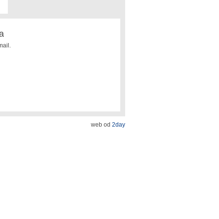
a
ail.
web od
2day