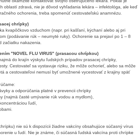
hnutné okamžite kontaktovať svojho ošetrujúceho lekára. Pokiaľ je
ch oblastí zdravá, nie je dôvod vyhľadania lekára – infektológa, ale keď
piračného ochorenia, treba spomenúť cestovateľskú anamnézu.
acej chrípky)
ka kvapôčkovo vzduchom (napr. pri kašľaní, kýchaní alebo aj pri
om (podávanie rúk – neumyté ruky). Ochorenie sa prejaví po 1 – 8
d začiatku nakazenia.
zením "NOVEL FLU VIRUS" (prasacou chrípkou)
ajmä do krajín výskytu ľudských prípadov prasacej chrípky,
sty. Cestovateľ sa vystavuje riziku, že môže ochorieť, alebo sa môže
etá a cestovateľovi nemusí byť umožnené vycestovať z krajiny späť
orúčame:
ávyky a odporúčania platné v prevencii chrípky
ny (najmä časté umývanie rúk vodou a mydlom),
koncentráciou ľudí,
sobami.
ípku) nie sú k dispozícii žiadne vakcíny obsahujúce súčasný vírus
horenie u ľudí. Nie je známe, či súčasná ľudská vakcína proti chrípke