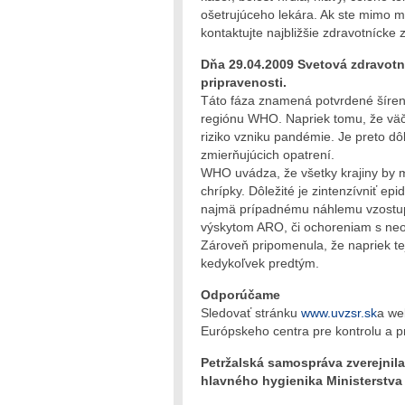
ošetrujúceho lekára. Ak ste mimo mi
kontaktujte najbližšie zdravotnícke 
Dňa 29.04.2009 Svetová zdravotn
pripravenosti.
Táto fáza znamená potvrdené šíreni
regiónu WHO. Napriek tomu, že väčšin
riziko vzniku pandémie. Je preto dô
zmierňujúcich opatrení.
WHO uvádza, že všetky krajiny by m
chrípky. Dôležité je zintenzívniť e
najmä prípadnému náhlemu vzostup
výskytom ARO, či ochoreniam s ne
Zároveň pripomenula, že napriek tej
kedykoľvek predtým.
Odporúčame
Sledovať stránku
www.uvzsr.sk
a we
Európskeho centra pre kontrolu a p
Petržalská samospráva zverejnil
hlavného hygienika Ministerstva