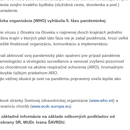
esta svojho trvalého bydliska (služobná cesta, dovolenka a pod.)
zariadenie.
ícka organizácia (WHO) vyhlásila 5. fázu pandemickej
e vírusu z človeka na človeka v najmenej dvoch krajinách jedného
a krajín v ktorých platí táto fáza nie je zatiaľ postihnutá, hrozí veľké
ležité finalizovať organizáciu, komunikáciu a implementáciu
ali aktivovať svoj pandemický plán opatrení pre prípad pandémie
pidemiologickú a virologickú surveillance a venovať zvýšenú pozornosť
u chorobnosti na akútne respiračné ochorenia (ARO), hromadným
obvykle ťažkým priebehom ARO.
to vážnej situácii je svet na pandémiu pripravený oveľa lepšie ako
bové stránky Svetovej zdravotníckej organizácie (
www.who.int
) a
revenciu chorôb (
www.ecdc.europa.eu
).
a základné informácie na základe odborných podkladov od
 obrany SR, MUDr. Ivana ŠAVRDU.