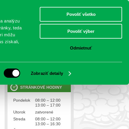
štvrtok 6.august 2026
Meniny má Jozefína
Select Language
▼
Povoliť všetko
TO
 a analýzu
ránky, teda
Povoliť výber
eri môžu
NTAKTY
VOĽBY
s získali,
Odmietnuť
OSOBNÉ ÚDAJE
Ochrana osobných údajov
Zobraziť detaily
STRÁNKOVÉ HODINY
Pondelok
08:00 – 12:00
13:00 – 17:00
Utorok
zatvorené
Streda
08:00 – 12:00
13:00 – 16:30